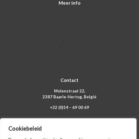
Meer info
Home
Over ons
Aanbod
Nieuwbouw
Financiering
Verzekering
Contact
Contact
Molenstraat 22,
2387 Baarle-Hertog, België
+32 (0)14 – 69 00 69
info@vrmakelaars.com
Cookiebeleid