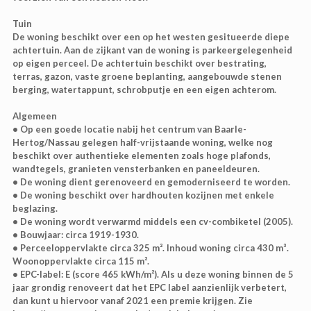
Tuin
De woning beschikt over een op het westen gesitueerde diepe
achtertuin. Aan de zijkant van de woning is parkeergelegenheid
op eigen perceel. De achtertuin beschikt over bestrating,
terras, gazon, vaste groene beplanting, aangebouwde stenen
berging, watertappunt, schrobputje en een eigen achterom.
Algemeen
• Op een goede locatie nabij het centrum van Baarle-
Hertog/Nassau gelegen half-vrijstaande woning, welke nog
beschikt over authentieke elementen zoals hoge plafonds,
wandtegels, granieten vensterbanken en paneeldeuren.
• De woning dient gerenoveerd en gemoderniseerd te worden.
• De woning beschikt over hardhouten kozijnen met enkele
beglazing.
• De woning wordt verwarmd middels een cv-combiketel (2005).
• Bouwjaar: circa 1919-1930.
• Perceeloppervlakte circa 325 m². Inhoud woning circa 430 m³.
Woonoppervlakte circa 115 m².
• EPC-label: E (score 465 kWh/m²). Als u deze woning binnen de 5
jaar grondig renoveert dat het EPC label aanzienlijk verbetert,
dan kunt u hiervoor vanaf 2021 een premie krijgen. Zie