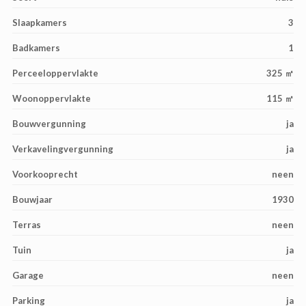
Slaapkamers
3
Badkamers
1
Perceeloppervlakte
325 ㎡
Woonoppervlakte
115 ㎡
Bouwvergunning
ja
Verkavelingvergunning
ja
Voorkooprecht
neen
Bouwjaar
1930
Terras
neen
Tuin
ja
Garage
neen
Parking
ja