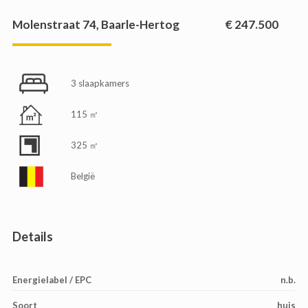
Molenstraat 74, Baarle-Hertog
€ 247.500
3 slaapkamers
115 ㎡
325 ㎡
België
Details
Energielabel / EPC
n.b.
Soort
huis