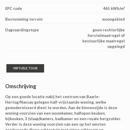
EPC code
465 kWh/m²
Bestemming terrein
woongebied
Dagvaardingstype
geen rechterlijke
herstelmaatregel of
bestuurlijke maatregel
opgelegd
VIRTUELE TOUR
Omschrijving
Op een goede locatie nabij het centrum van Baarle-
Hertog/Nassau gelegen half-vrijstaande woning, welke
gemoderniseerd dient te worden. Aan de binnenzijde is deze
woning voorzien van een woonkamer, halfopen keuken,
bijkeuken, 3 (slaap)kamers, badkamer en een royale bergzolder.
Verder is deze woning voorzien van een op het westen
gesitueerde diepe achtertuin met eigen achterom en