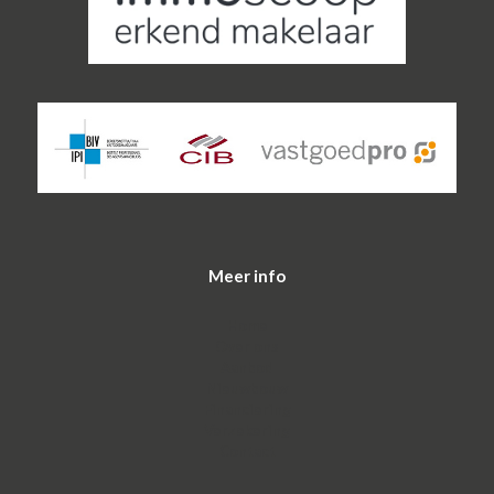
Meer info
Home
Over ons
Aanbod
Nieuwbouw
Financiering
Verzekering
Contact