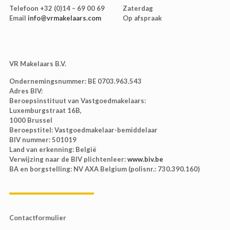
Telefoon
+32 (0)14 – 69 00 69
Zaterdag
Email
info@vrmakelaars.com
Op afspraak
VR Makelaars B.V.
Ondernemingsnummer:
BE 0703.963.543
Adres BIV:
Beroepsinstituut van Vastgoedmakelaars:
Luxemburgstraat 16B,
1000 Brussel
Beroepstitel:
Vastgoedmakelaar-bemiddelaar
BIV nummer:
501019
Land van erkenning:
België
Verwijzing naar de BIV plichtenleer:
www.biv.be
BA en borgstelling:
NV AXA Belgium (polisnr.: 730.390.160)
Contactformulier